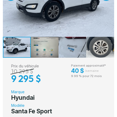
Prix du véhicule
Paiement approximatif*
40 $
10 295 $
/semaine
9 295 $
9.99 % pour 72 mois
Marque
Hyundai
Modèle
Santa Fe Sport