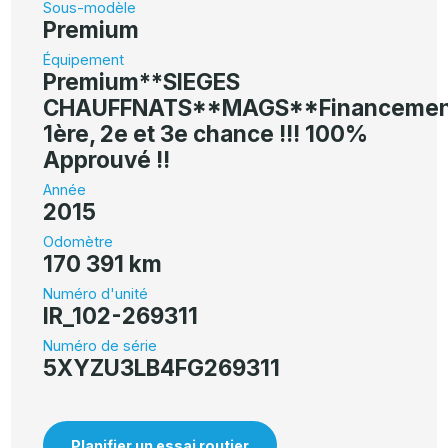
Sous-modèle
Premium
Équipement
Premium**SIEGES
CHAUFFNATS**MAGS**Financemen
1ère, 2e et 3e chance !!! 100%
Approuvé !!
Année
2015
Odomètre
170 391 km
Numéro d'unité
IR_102-269311
Numéro de série
5XYZU3LB4FG269311
Planifier un essai routier