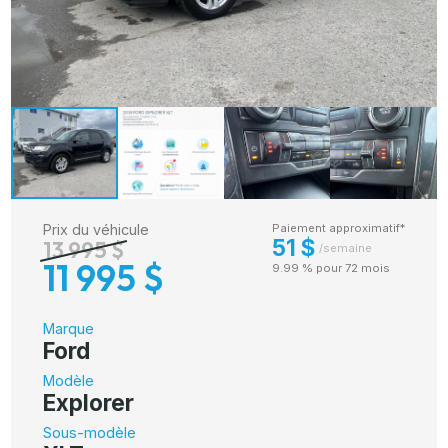
Prix du véhicule
Paiement approximatif*
51 $
13 995 $
/semaine
11 995 $
9.99 % pour 72 mois
Marque
Ford
Modèle
Explorer
Sous-modèle