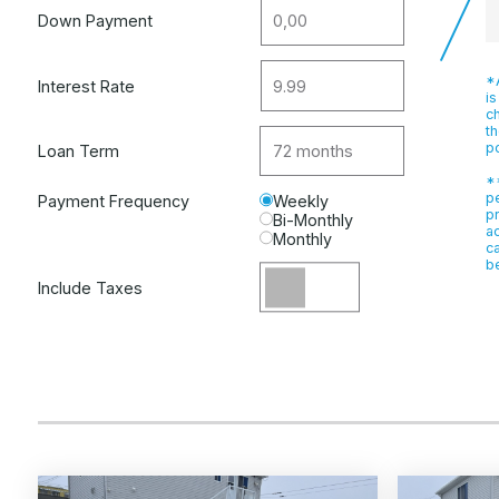
Down Payment
*A
Interest Rate
is
c
th
po
Loan Term
**
p
Payment Frequency
Weekly
p
Bi-Monthly
a
Monthly
ca
be
Include Taxes