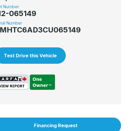
it Number
12-065149
rial Number
MHTC6AD3CU065149
Test Drive this Vehicle
Financing Request