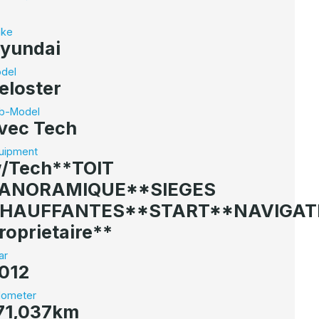
ke
yundai
del
eloster
b-Model
vec Tech
uipment
/Tech**TOIT
ANORAMIQUE**SIEGES
HAUFFANTES**START**NAVIGAT
roprietaire**
ar
012
ometer
71,037km