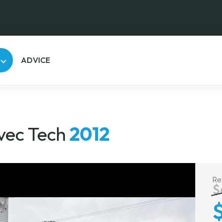
ADVICE
vec Tech
2012
Re
$