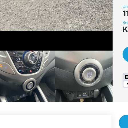
Un
1
Se
K