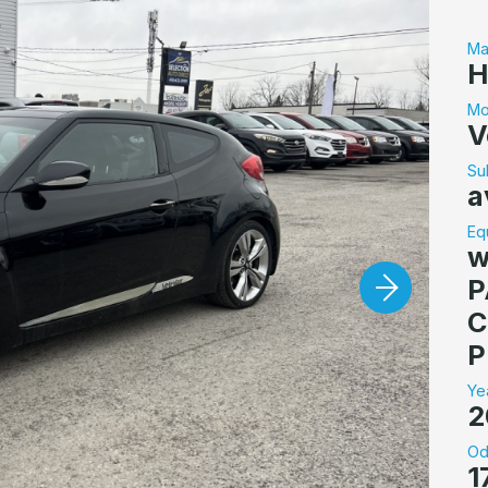
Ma
H
Mo
V
Su
a
Eq
w
P
C
P
Ye
2
Od
1