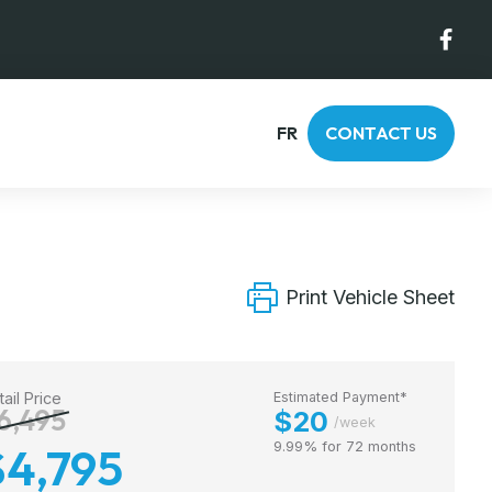
FR
CONTACT US
Print Vehicle Sheet
tail Price
Estimated Payment*
6,495
$20
/week
$4,795
9.99% for 72 months