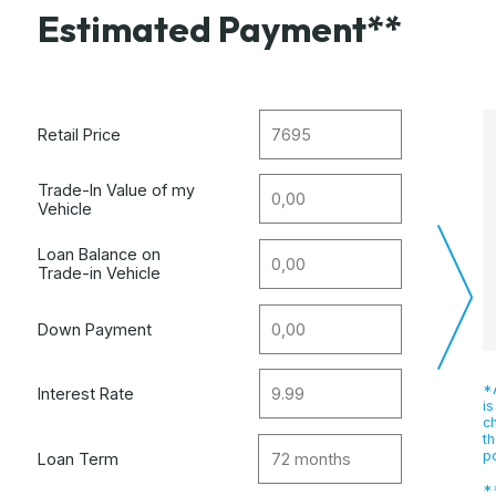
Estimated Payment**
Retail Price
Trade-In Value of my
Vehicle
Loan Balance on
Trade-in Vehicle
Down Payment
*A
Interest Rate
is
c
th
po
Loan Term
**