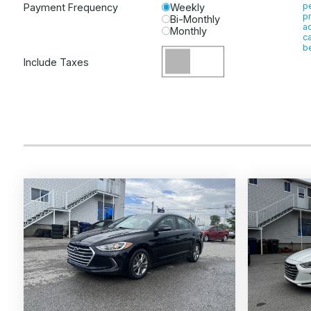
p
Payment Frequency
Weekly
p
Bi-Monthly
a
Monthly
ca
be
Include Taxes