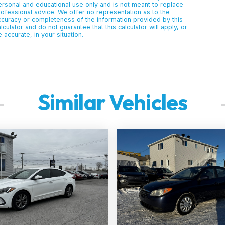
ersonal and educational use only and is not meant to replace
rofessional advice. We offer no representation as to the
ccuracy or completeness of the information provided by this
lculator and do not guarantee that this calculator will apply, or
 accurate, in your situation.
Similar Vehicles