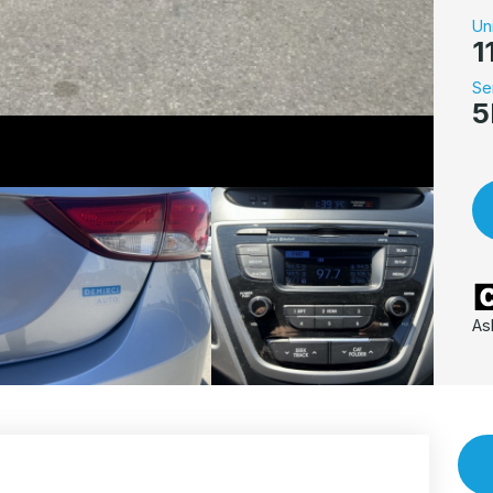
Un
1
Se
5
As