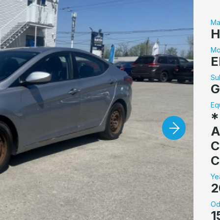
Ma
H
Mo
E
Su
G
Eq
*
A
C
C
Ye
2
Od
1