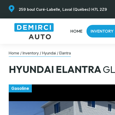
259 boul Curé-Labelle, Laval (Québec) H7L 2Z9
HOME
INVENTORY
Home
/
Inventory
/
Hyundai
/
Elantra
HYUNDAI
ELANTRA
G
Gasoline