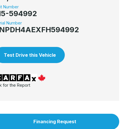
it Number
15-594992
rial Number
NPDH4AEXFH594992
Test Drive this Vehicle
k for the Report
Financing Request