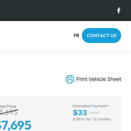
FR
CONTACT US
Print Vehicle Sheet
tail Price
Estimated Payment*
8,695
$33
/week
$7,695
9.99% for 72 months