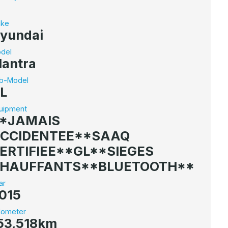
ke
yundai
del
lantra
b-Model
L
uipment
*JAMAIS
CCIDENTEE**SAAQ
ERTIFIEE**GL**SIEGES
HAUFFANTS**BLUETOOTH**
ar
015
ometer
53,518km