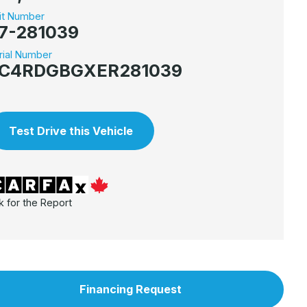
it Number
7-281039
rial Number
C4RDGBGXER281039
Test Drive this Vehicle
k for the Report
Financing Request