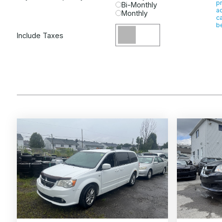
p
Bi-Monthly
a
Monthly
ca
be
Include Taxes