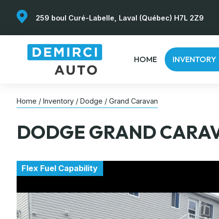
259 boul Curé-Labelle, Laval (Québec) H7L 2Z9
HOME
INVENTORY
Home
/
Inventory
/
Dodge
/
Grand Caravan
DODGE
GRAND CARA
Flex Fuel Capability