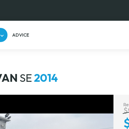
ADVICE
VAN
SE
2014
Re
$