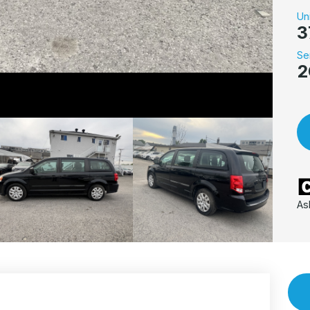
Un
3
Se
2
As