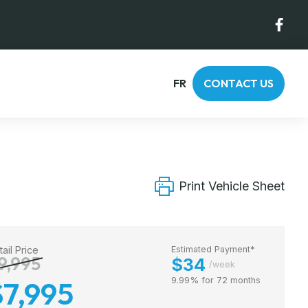
FR
CONTACT US
Print Vehicle Sheet
tail Price
Estimated Payment*
9,995
$34
/week
$7,995
9.99% for 72 months