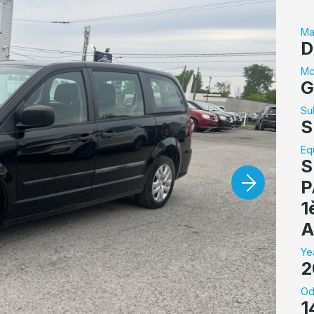
Ma
D
Mo
G
Su
S
Eq
S
P
1
A
Ye
2
Od
1