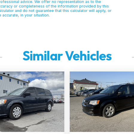
rofessional advice. We offer no representation as to the
ccuracy or completeness of the information provided by this
lculator and do not guarantee that this calculator will apply, or
 accurate, in your situation.
Similar Vehicles