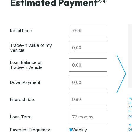
Estimated Payment**
Retail Price
Trade-In Value of my
Vehicle
Loan Balance on
Trade-in Vehicle
Down Payment
*A
Interest Rate
is
c
th
po
Loan Term
**
p
Payment Frequency
Weekly