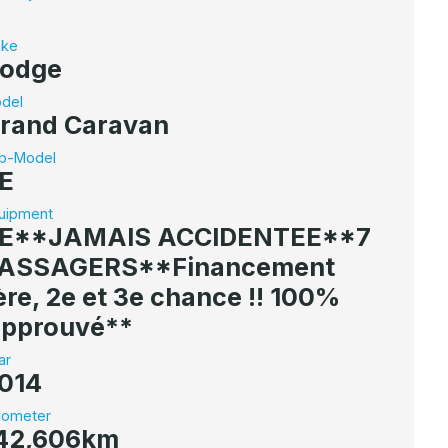
ke
odge
del
rand Caravan
b-Model
E
uipment
E**JAMAIS ACCIDENTEE**7
ASSAGERS**Financement
ère, 2e et 3e chance !! 100%
pprouvé**
ar
014
ometer
42,606km